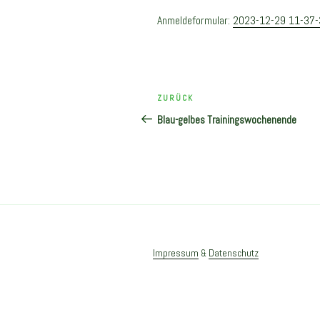
Anmeldeformular:
2023-12-29 11-37
Beitragsnavigation
Vorheriger
ZURÜCK
Beitrag
Blau-gelbes Trainingswochenende
Impressum
&
Datenschutz