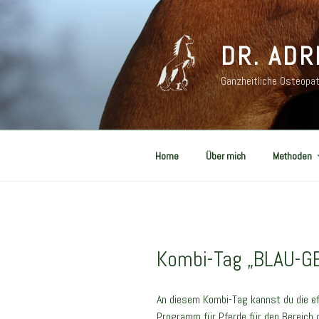
Zum
Inhalt
springen
DR. ADR
Ganzheitliche Osteopat
Home
Über mich
Methoden
Kombi-Tag „BLAU-GE
An diesem Kombi-Tag kannst du die ef
Programm für Pferde für den Bereich d