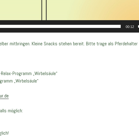
00:12
elber mitbringen. Kleine Snacks stehen bereit. Bitte trage als Pferdehalt
l-Relax-Programm „Wirbelsäule“
ogramm „Wirbelsäule“
ur.de
alls möglich:
lich!