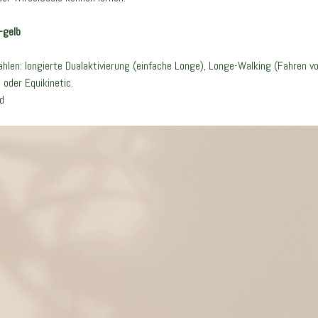
-gelb
ählen: longierte Dualaktivierung (einfache Longe), Longe-Walking (Fahren v
 oder Equikinetic.
d