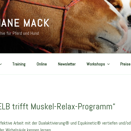
IANE MACK
hie für Pferd und Hund
Training
Online
Newsletter
Workshops
Preise
LB trifft Muskel-Relax-Programm“
fektive Arbeit mit der Dualaktivierung® und Equikinetic® vertiefen und/o
er Wirbelsäule kennen lernen.