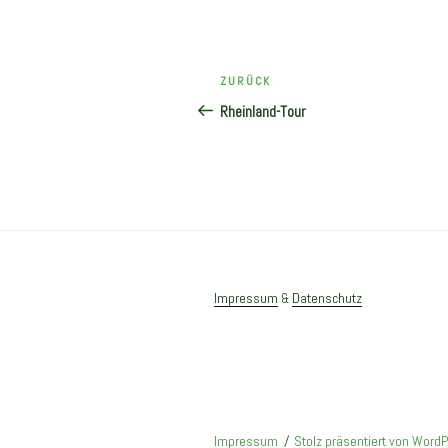
Beitragsnavigation
Vorheriger
ZURÜCK
Beitrag
Rheinland-Tour
Impressum
&
Datenschutz
Impressum
Stolz präsentiert von Word