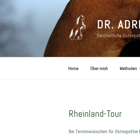
Zum
Inhalt
springen
DR. ADR
Ganzheitliche Osteopat
Home
Über mich
Methoden
Rheinland-Tour
Bei Terminwünschen für Osteopathie P