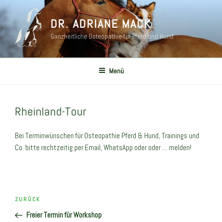
Zum
Inhalt
DR. ADRIANE MACK
springen
Ganzheitliche Osteopathie für Pferd und Hund
Menü
Rheinland-Tour
Bei Terminwünschen für Osteopathie Pferd & Hund, Trainings und
Co. bitte rechtzeitig per Email, WhatsApp oder oder … melden!
Beitragsnavigation
Vorheriger
ZURÜCK
Beitrag
Freier Termin für Workshop