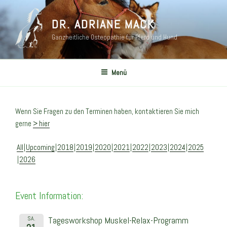
Zum
Inhalt
DR. ADRIANE MACK
springen
Ganzheitliche Osteopathie für Pferd und Hund
Menü
Wenn Sie Fragen zu den Terminen haben, kontaktieren Sie mich
gerne
> hier
All
Upcoming
2018
2019
2020
2021
2022
2023
2024
2025
2026
Event Information:
SA.
Tagesworkshop Muskel-Relax-Programm