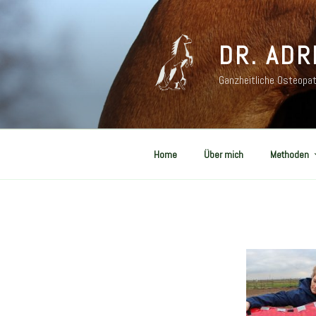
DR. ADR
Ganzheitliche Osteopat
Home
Über mich
Methoden