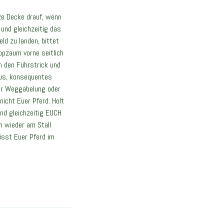
rze Decke drauf, wenn
 und gleichzeitig das
ld zu landen, bittet
ppzaum vorne seitlich
h den Führstrick und
aus, konsequentes
der Weggabelung oder
icht Euer Pferd. Holt
nd gleichzeitig EUCH
 wieder am Stall
sst Euer Pferd im