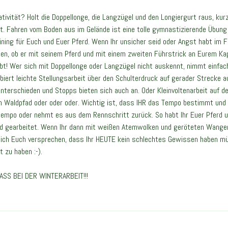
tivität? Holt die Doppellonge, die Langzügel und den Longiergurt raus, ku
it. Fahren vom Boden aus im Gelände ist eine tolle gymnastizierende Übung
ning für Euch und Euer Pferd. Wenn Ihr unsicher seid oder Angst habt im Fe
egen, ob er mit seinem Pferd und mit einem zweiten Führstrick an Eurem Ka
ubt! Wer sich mit Doppellonge oder Langzügel nicht auskennt, nimmt einfac
obiert leichte Stellungsarbeit über den Schulterdruck auf gerader Strecke 
nterschieden und Stopps bieten sich auch an. Oder Kleinvoltenarbeit auf 
m Waldpfad oder oder oder. Wichtig ist, dass IHR das Tempo bestimmt und n
empo oder nehmt es aus dem Rennschritt zurück. So habt Ihr Euer Pferd u
nd gearbeitet. Wenn Ihr dann mit weißen Atemwolken und geröteten Wangen
ich Euch versprechen, dass Ihr HEUTE kein schlechtes Gewissen haben mü
 zu haben :-).
PASS BEI DER WINTERARBEIT!!!