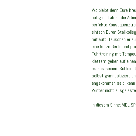
Wo bleibt denn Eure Krea
nötig und ab an die Arbe
perfekte Konsequenztrai
einfach Euren Stallkoll
mitläuft. Tauschen erla
eine kurze Gerte und pr
Führtraining mit Tempou
klettern gehen auf eine
es aus seinem Schleicht
selbst gymnastiziert u
angekommen seid, kann 
Winter nicht ausgelastet
In diesem Sinne: VIEL S