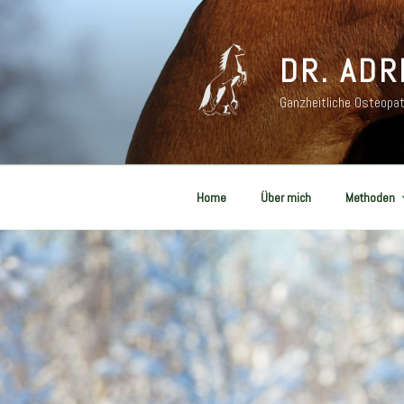
Zum
Inhalt
springen
DR. ADR
Ganzheitliche Osteopat
Home
Über mich
Methoden